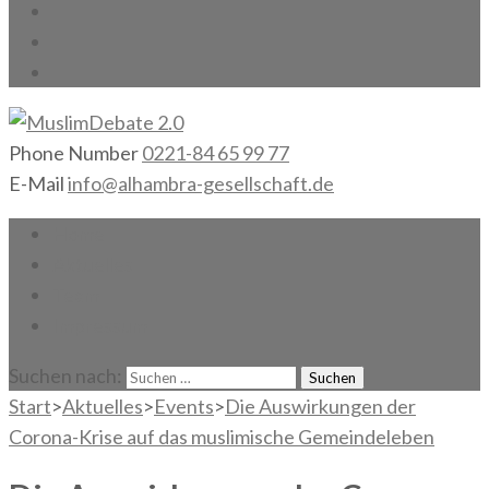
Phone Number
0221-84 65 99 77
MuslimDebate 2.0
Gesellschaft gemeinsam gestalten!
E-Mail
info@alhambra-gesellschaft.de
Home
Aktuelles
Team
Impressum
Suchen nach:
Start
>
Aktuelles
>
Events
>
Die Auswirkungen der
Corona-Krise auf das muslimische Gemeindeleben