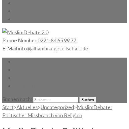
Phone Number
0221-84 65 99 77
MuslimDebate 2.0
Gesellschaft gemeinsam gestalten!
E-Mail
info@alhambra-gesellschaft.de
Home
Aktuelles
Team
Impressum
Suchen nach:
Start
>
Aktuelles
>
Uncategorized
>
MuslimDebate:
Politischer Missbrauch von Religion