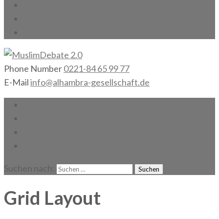
Phone Number
0221-84 65 99 77
MuslimDebate 2.0
Gesellschaft gemeinsam gestalten!
E-Mail
info@alhambra-gesellschaft.de
Home
Aktuelles
Team
Impressum
Suchen nach:
Grid Layout