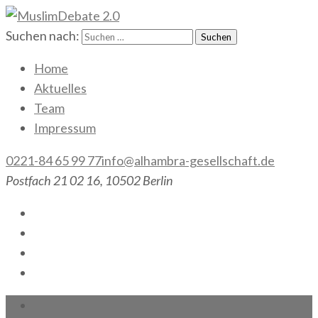
Suchen nach:
MuslimDebate 2.0
Gesellschaft gemeinsam gestalten!
Home
Aktuelles
Team
Impressum
0221-84 65 99 77
info@alhambra-gesellschaft.de
Postfach 21 02 16, 10502 Berlin