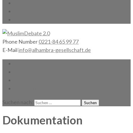
Phone Number
0221-84 65 99 77
MuslimDebate 2.0
Gesellschaft gemeinsam gestalten!
E-Mail
info@alhambra-gesellschaft.de
Home
Aktuelles
Team
Impressum
Suchen nach:
Dokumentation