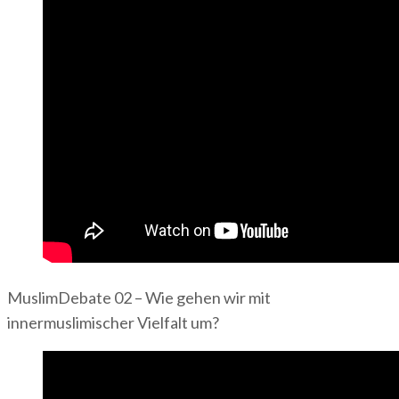
MuslimDebate 02 – Wie gehen wir mit
innermuslimischer Vielfalt um?