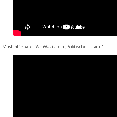
MuslimDebate 06 – Was ist ein ‚Politischer Islam‘?